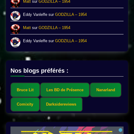
Matt
sur
GODZILLA – 1954
Eddy Vanleffe
sur
GODZILLA – 1954
Matt
sur
GODZILLA – 1954
Eddy Vanleffe
sur
GODZILLA – 1954
Nos blogs préférés :
Bruce Lit
Les BD de Présence
Nanarland
Comixity
Darksidereviews