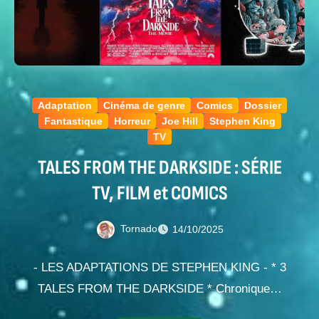
Adaptation
Cinéma de genre
Comics
Dossier
Fantastique
Horreur
Joe Hill
Stephen King
TV
TALES FROM THE DARKSIDE : SÉRIE
TV, FILM et COMICS
Tornado
14/10/2025
- LES ADAPTATIONS DE STEPHEN KING - * 3
TALES FROM THE DARKSIDE * Chronique…