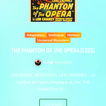
Adaptation
Gothique
Horreur
Universal Monsters
THE PHANTOM OF THE OPERA (1925)
Matt
30/10/2025
UNIVERSAL MONSTERS, LES ORIGINES : Le
fantôme de l'opéra Chronique du film THE
PHANTOM OF…
Lire la suite