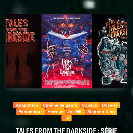
Adaptation
Cinéma de genre
Comics
Dossier
Fantastique
Horreur
Joe Hill
Stephen King
TV
TALES FROM THE DARKSIDE : SÉRIE