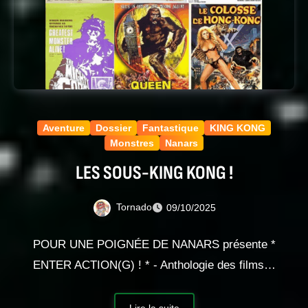
Aventure
Dossier
Fantastique
KING KONG
Monstres
Nanars
LES SOUS-KING KONG !
Tornado
09/10/2025
POUR UNE POIGNÉE DE NANARS présente *
ENTER ACTION(G) ! * - Anthologie des films…