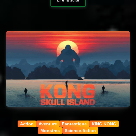
Lire la suite
Action
Aventure
Fantastique
KING KONG
Monstres
Science-fiction