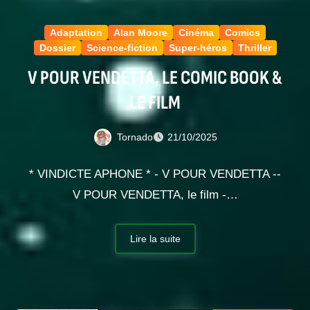
Adaptation
Alan Moore
Cinéma
Comics
Dossier
Science-fiction
Super-héros
Thriller
V POUR VENDETTA, LE COMIC BOOK &
LE FILM
Tornado
21/10/2025
* VINDICTE APHONE * - V POUR VENDETTA --
V POUR VENDETTA, le film -…
Lire la suite