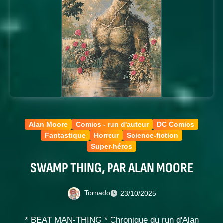
Alan Moore
Comics - run d'auteur
DC Comics
Fantastique
Horreur
Science-fiction
Super-héros
SWAMP THING, PAR ALAN MOORE
Tornado
23/10/2025
* BEAT MAN-THING * Chronique du run d'Alan