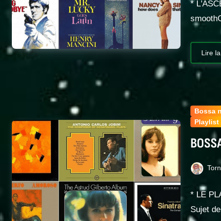
* L'ASC
smoothG
Lire la
Bossa 
Playlist
BOSSA
Tor
* LE P
Sujet d