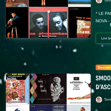
Tor
* LE P
NOVA -
Lire la
Dossier
SMOOT
D’ASC
Tor