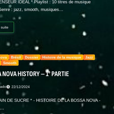
ENSEUR IDÉAL * Playlist : 10 titres de musique
enre : jazz, smooth, musiques…
 suite
nova
Brésil
Dossier
Histoire de la musique
Jazz
Smooth
 NOVA HISTORY – 1° PARTIE
nado
22/12/2024
LAIN DE SUCRE * - HISTOIRE DE LA BOSSA NOVA -
e…