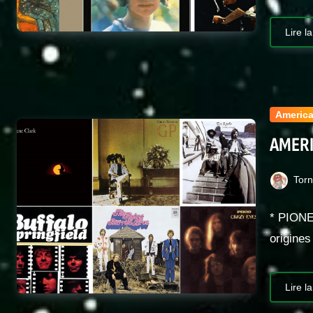
Lire la
Americ
AMERI
Tor
* PION
origines
Lire la