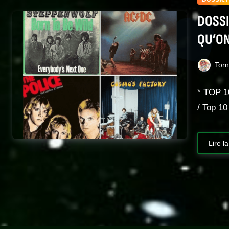
DOSSI
QU’ON
Tor
* TOP 1
/ Top 1
Lire la