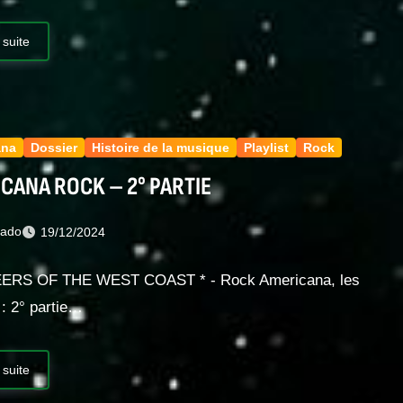
 suite
ana
Dossier
Histoire de la musique
Playlist
Rock
CANA ROCK – 2° PARTIE
nado
19/12/2024
EERS OF THE WEST COAST * - Rock Americana, les
 : 2° partie…
 suite