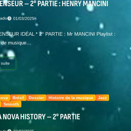
ENSEUR – 2° PARTIE : HENRY MANCINI
nado
01/03/2025
ENSEUR IDÉAL * 2° PARTIE : Mr MANCINI Playlist :
es de musique…
 suite
nova
Brésil
Dossier
Histoire de la musique
Jazz
Smooth
 NOVA HISTORY – 2° PARTIE