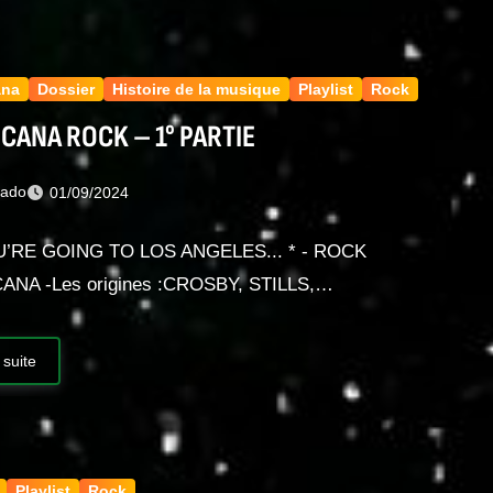
ana
Dossier
Histoire de la musique
Playlist
Rock
CANA ROCK – 1° PARTIE
nado
01/09/2024
OU’RE GOING TO LOS ANGELES... * - ROCK
ANA -Les origines :CROSBY, STILLS,…
 suite
Playlist
Rock