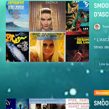
SMOOT
D’ASC
Tor
* L'ASC
titres 
Lire la
Dossier
SMOOT