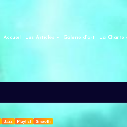
Accueil
Les Articles
Galerie d’art
La Charte 
Jazz
Playlist
Smooth