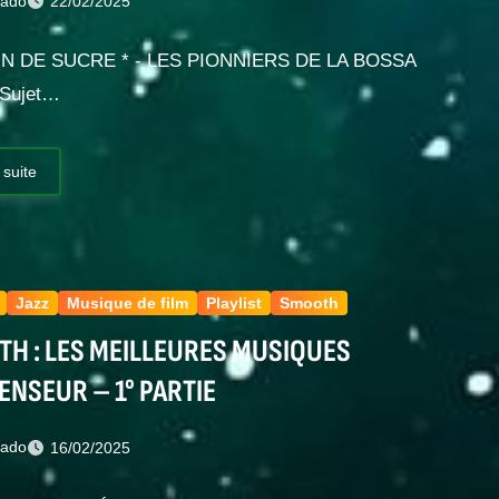
nado
22/02/2025
AIN DE SUCRE * - LES PIONNIERS DE LA BOSSA
 Sujet…
 suite
Jazz
Musique de film
Playlist
Smooth
H : LES MEILLEURES MUSIQUES
ENSEUR – 1° PARTIE
nado
16/02/2025