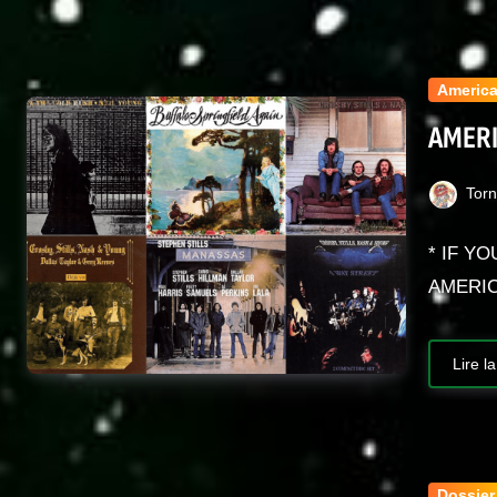
Americ
AMERI
Tor
* IF Y
AMERIC
Lire la
Dossier