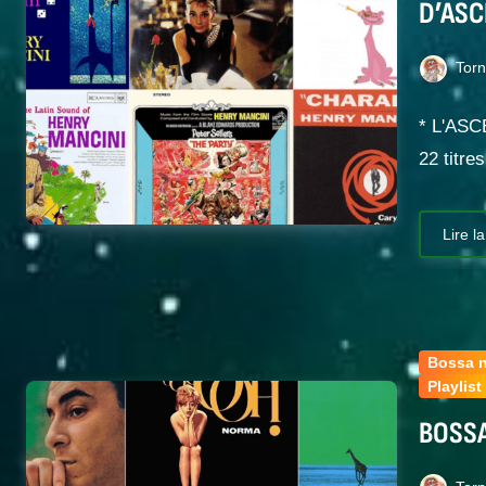
D’ASC
Tor
* L'ASC
22 titr
Lire la
Bossa 
Playlist
BOSSA