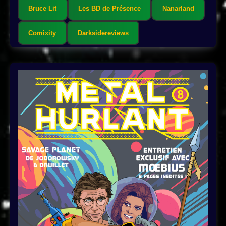
Bruce Lit
Les BD de Présence
Nanarland
Comixity
Darksidereviews