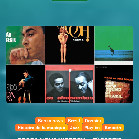
Bossa nova
Brésil
Dossier
Histoire de la musique
Jazz
Playlist
Smooth