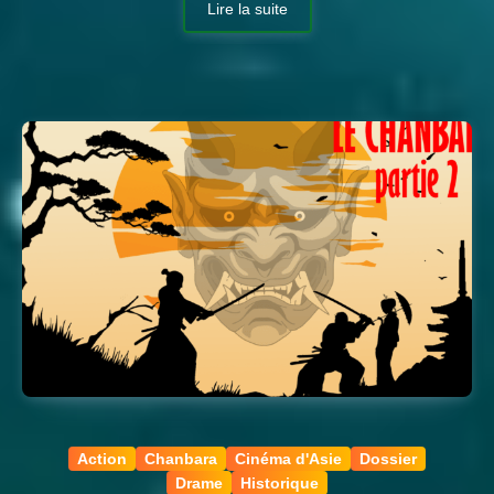
Lire la suite
Action
Chanbara
Cinéma d'Asie
Dossier
Drame
Historique