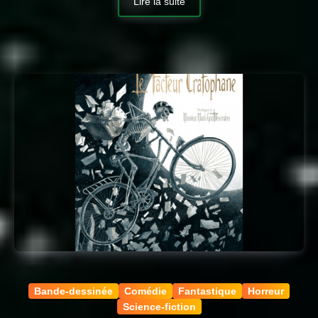
Lire la suite
Bande-dessinée
Comédie
Fantastique
Horreur
Science-fiction