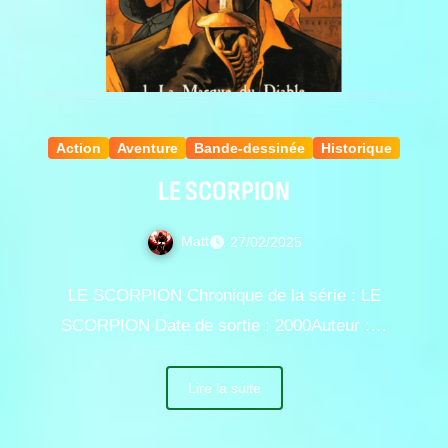
Action
Aventure
Bande-dessinée
Historique
LE SCORPION
Matt
27/02/2025
LE SCORPION Chronique de la série : LE
SCORPION Date de sortie : 2000Auteur :…
Lire la suite