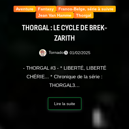
Aventure
Fantasy
Franco-Belge, série à suivre
Jean Van Hamme
Thorgal
THORGAL : LE CYCLE DE BREK-
ZARITH
Tornado
01/02/2025
- THORGAL #3 - * LIBERTÉ, LIBERTÉ
CHÉRIE... * Chronique de la série :
THORGAL3…
Lire la suite