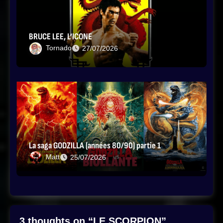
BRUCE LEE, L’ICONE
Tornado
27/07/2026
La saga GODZILLA (années 80/90) partie 1
Matt
25/07/2026
3 thoughts on “LE SCORPION”