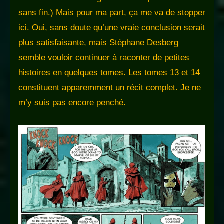
sans fin.) Mais pour ma part, ça me va de stopper
ici. Oui, sans doute qu’une vraie conclusion serait
plus satisfaisante, mais Stéphane Desberg
semble vouloir continuer à raconter de petites
histoires en quelques tomes. Les tomes 13 et 14
constituent apparemment un récit complet. Je ne
m’y suis pas encore penché.