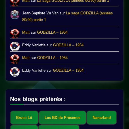
Matt
sur
La saga GODZILLA (années 80/90) partie 1
Jean-Baptiste Vu Van
sur
La saga GODZILLA (années
80/90) partie 1
Matt
sur
GODZILLA – 1954
Eddy Vanleffe
sur
GODZILLA – 1954
Matt
sur
GODZILLA – 1954
Eddy Vanleffe
sur
GODZILLA – 1954
Nos blogs préférés :
Bruce Lit
Les BD de Présence
Nanarland