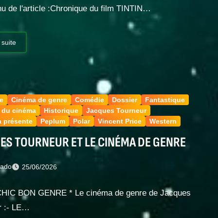
u de l'article :Chronique du film TINTIN…
 suite
e
Cinéma de genre
Comédie
Dossier
Fantastique
e du cinéma
Historique
Jacques Tourneur
a présente
Peplum
Polar
Vincent Price
Western
ES TOURNEUR ET LE CINÉMA DE GENRE
nado
25/06/2026
HIC BON GENRE * Le cinéma de genre de Jacques
r :- LE…