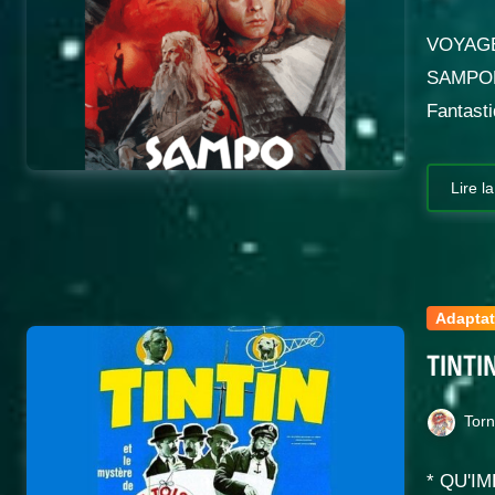
VOYAGE
SAMPODa
Fantast
Lire la
Adaptat
TINTI
Tor
* QU'I