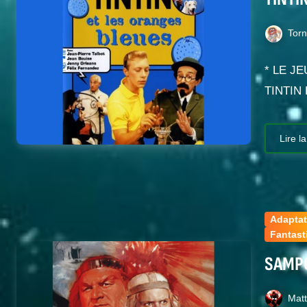
Tor
* LE JEU
TINTIN
Lire la
Adaptat
Fantast
SAMP
Mat