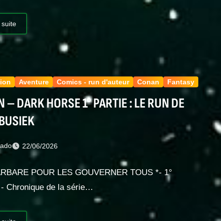
 suite
ion
Aventure
Comics - run d'auteur
Conan
Fantasy
 – DARK HORSE 1° PARTIE : LE RUN DE
BUSIEK
nado
22/06/2026
ARBARE POUR LES GOUVERNER TOUS *- 1°
- Chronique de la série…