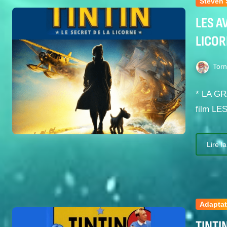
Steven 
LES A
LICOR
Tor
* LA GR
film L
Lire la
Adaptat
TINTI