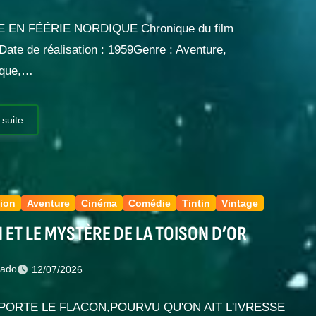
 EN FÉÉRIE NORDIQUE Chronique du film
te de réalisation : 1959Genre : Aventure,
ique,…
 suite
ion
Aventure
Cinéma
Comédie
Tintin
Vintage
N ET LE MYSTÈRE DE LA TOISON D’OR
nado
12/07/2026
MPORTE LE FLACON,POURVU QU'ON AIT L'IVRESSE