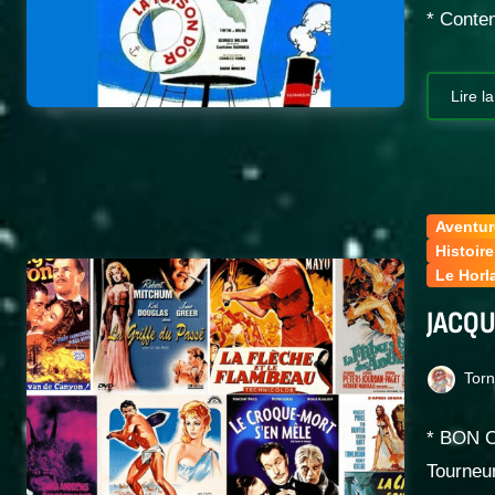
* Conten
Lire la
Aventur
Histoir
Le Horl
JACQU
Tor
* BON C
Tourneu