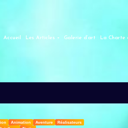
Accueil
Les Articles
Galerie d’art
La Charte 
ion
Animation
Aventure
Réalisateurs