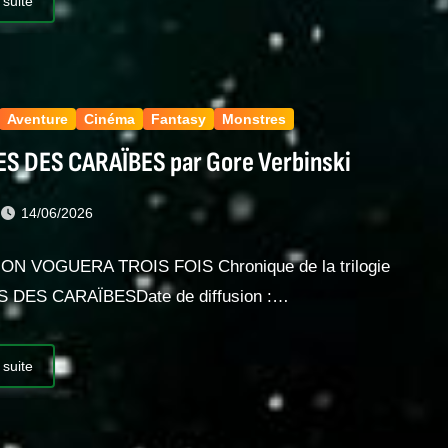
 suite
Aventure
Cinéma
Fantasy
Monstres
ES DES CARAÏBES par Gore Verbinski
t
14/06/2026
ON VOGUERA TROIS FOIS Chronique de la trilogie
 DES CARAÏBESDate de diffusion :…
 suite