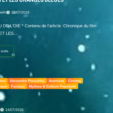
nado
16/07/2026
 DE L'OIE * Contenu de l'article :Chronique du film
 ET LES…
 suite
ion
Alexandre Ptouchko
Aventure
Cinéma
ique
Fantasy
Mythes & Culture Populaire
O
t
14/07/2026