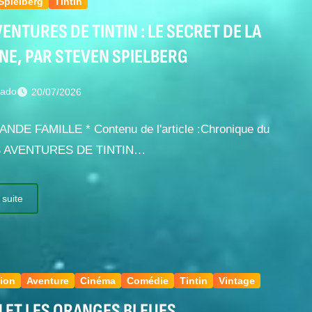
Spielberg
Tintin
VENTURES DE TINTIN : LE SECRET DE LA
NE, PAR STEVEN SPIELBERG
nado
20/07/2026
ANDE FAMILLE * Contenu de l'article :Chronique du
ES AVENTURES DE TINTIN…
 suite
ion
Aventure
Cinéma
Comédie
Tintin
Vintage
N ET LES ORANGES BLEUES