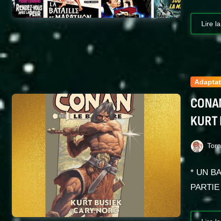
Lire la
Adaptat
CONAN
KURT 
Tor
* UN B
PARTIE 