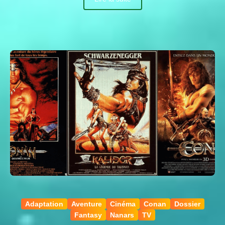
Adaptation
Aventure
Cinéma
Conan
Dossier
Fantasy
Nanars
TV