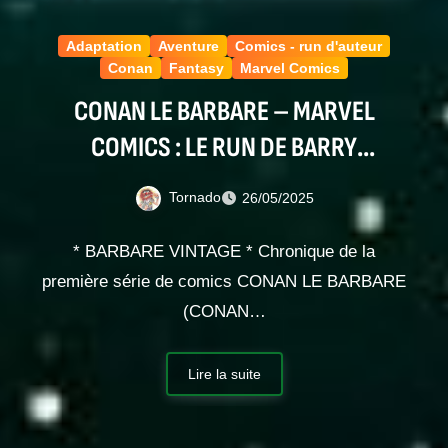
Adaptation
Aventure
Comics - run d'auteur
Conan
Fantasy
Marvel Comics
CONAN LE BARBARE – MARVEL
COMICS : LE RUN DE BARRY
WINDSOR-SMITH
Tornado
26/05/2025
* BARBARE VINTAGE * Chronique de la
première série de comics CONAN LE BARBARE
(CONAN…
Lire la suite