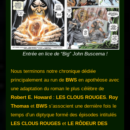
Entrée en lice de “Big” John Buscema
!
Nous terminons notre chronique dédiée
principalement au run de
BWS
en apothéose avec
une adaptation du roman le plus célèbre de
Robert E. Howard
:
LES CLOUS ROUGES
.
Roy
Thomas
et
BWS
s’associent une dernière fois le
temps d’un diptyque formé des épisodes intitulés
LES CLOUS ROUGES
et
LE RÔDEUR DES