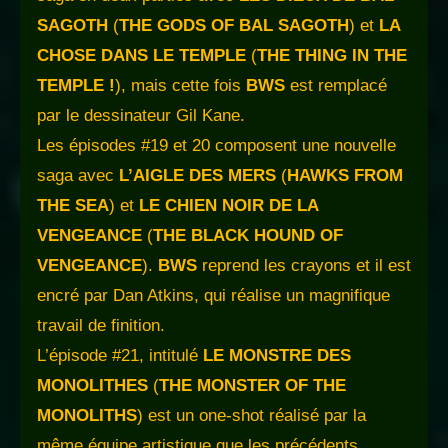
SAGOTH
(
THE GODS OF BAL SAGOTH
) et
LA
CHOSE DANS LE TEMPLE
(
THE THING IN THE
TEMPLE !
), mais cette fois
BWS
est remplacé
par le dessinateur Gil Kane.
Les épisodes #19 et 20 composent une nouvelle
saga avec
L’AIGLE DES MERS
(
HAWKS FROM
THE SEA
) et
LE CHIEN NOIR DE LA
VENGEANCE
(
THE BLACK HOUND OF
VENGEANCE
).
BWS
reprend les crayons et il est
encré par Dan Atkins, qui réalise un magnifique
travail de finition.
L’épisode #21, intitulé
LE MONSTRE DES
MONOLITHES
(
THE MONSTER OF THE
MONOLITHS
) est un one-shot réalisé par la
même équipe artistique que les précédents.