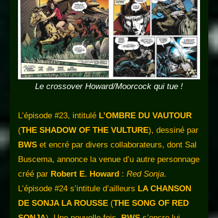
Le crossover Howard/Moorcock qui tue !
L’épisode #23, intitulé
L’OMBRE DU VAUTOUR
(
THE SHADOW OF THE VULTURE
), dessiné par
BWS
et encré par divers collaborateurs, dont Sal
Buscema, annonce la venue d’u autre personnage
créé par
Robert E. Howard
:
Red Sonja
.
L’épisode #24 s’intitule d’ailleurs
LA CHANSON
DE SONJA LA ROUSSE
(
THE SONG OF RED
SONJA
). Une nouvelle fois,
BWS
s’encre lui-