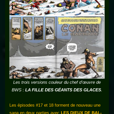
Les trois versions couleur du chef
d’œuvre
de
BWS
:
LA FILLE DES GÉANTS DES GLACES
.
Les épisodes #17 et 18 forment de nouveau une
saga en deux parties avec
LES DIEUX DE BAL-