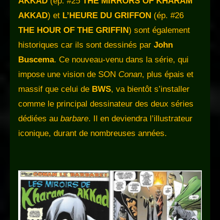
AKKAD
(ép. #25
THE MIRRORS OF KHARAM
AKKAD
) et
L’HEURE DU GRIFFON
(ép. #26
THE HOUR OF THE GRIFFIN
) sont également
historiques car ils sont dessinés par
John
Buscema
. Ce nouveau-venu dans la série, qui
impose une vision de SON
Conan
, plus épais et
massif que celui de
BWS
, va bientôt s’installer
comme le principal dessinateur des deux séries
dédiées au
barbare
. Il en deviendra l’illustrateur
iconique, durant de nombreuses années.