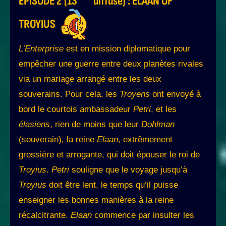
EPISODE 2 (13
diffusé) : ELAAN OF
TROYIUS
L’Enterprise
est en mission diplomatique pour
empêcher une guerre entre deux planètes rivales
via un mariage arrangé entre les deux
souverains. Pour cela, les
Troyens
ont envoyé à
bord le courtois ambassadeur
Petri
, et les
élasiens
, rien de moins que leur
Dohlman
(souverain), la reine
Elaan
, extrêmement
grossière et arrogante, qui doit épouser le roi de
Troyius
.
Petri
souligne que le voyage jusqu’à
Troyius
doit être lent, le temps qu’il puisse
enseigner les bonnes manières à la reine
récalcitrante.
Elaan
commence par insulter les