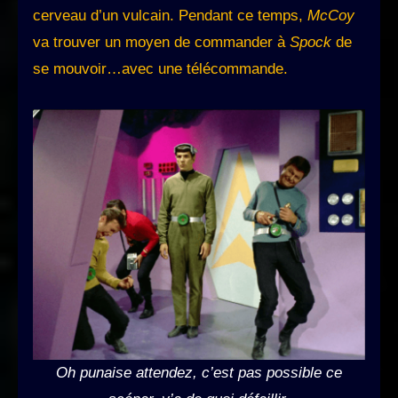
cerveau d’un vulcain. Pendant ce temps,
McCoy
va trouver un moyen de commander à
Spock
de
se mouvoir…avec une télécommande.
Oh punaise attendez, c’est pas possible ce