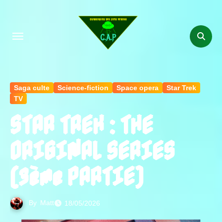
Aller
au
contenu
principal
Saga culte
Science-fiction
Space opera
Star Trek
TV
STAR TREK : THE
ORIGINAL SERIES
(3ème PARTIE)
By
Matt
18/05/2026