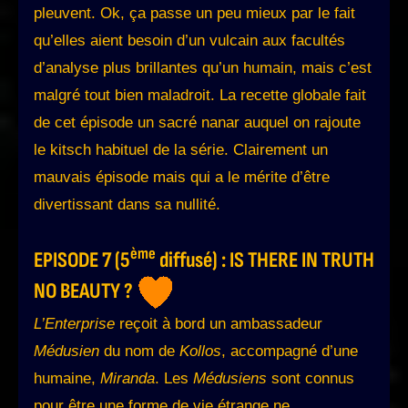
pleuvent. Ok, ça passe un peu mieux par le fait
qu’elles aient besoin d’un vulcain aux facultés
d’analyse plus brillantes qu’un humain, mais c’est
malgré tout bien maladroit. La recette globale fait
de cet épisode un sacré nanar auquel on rajoute
le kitsch habituel de la série. Clairement un
mauvais épisode mais qui a le mérite d’être
divertissant dans sa nullité.
ème
EPISODE 7 (5
diffusé) : IS THERE IN TRUTH
NO BEAUTY ?
L’Enterprise
reçoit à bord un ambassadeur
Médusien
du nom de
Kollos
, accompagné d’une
humaine,
Miranda
. Les
Médusiens
sont connus
pour être une forme de vie étrange ne