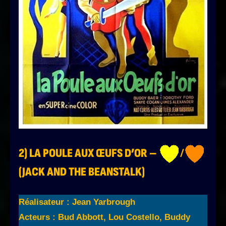
2)
LA POULE AUX ŒUFS D’OR
–
/
(
JACK AND THE BEANSTALK
)
Réalisateur : Jean Yarbrough
Acteurs : Bud Abbott, Lou Costello, Buddy