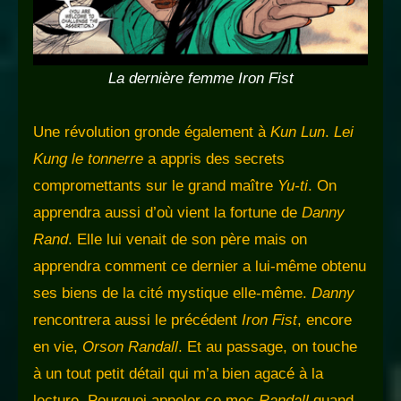
La dernière femme Iron Fist
Une révolution gronde également à
Kun Lun
.
Lei
Kung le tonnerre
a appris des secrets
compromettants sur le grand maître
Yu-ti
. On
apprendra aussi d’où vient la fortune de
Danny
Rand
. Elle lui venait de son père mais on
apprendra comment ce dernier a lui-même obtenu
ses biens de la cité mystique elle-même.
Danny
rencontrera aussi le précédent
Iron Fist
, encore
en vie,
Orson Randall
. Et au passage, on touche
à un tout petit détail qui m’a bien agacé à la
lecture. Pourquoi appeler ce mec
Randall
quand