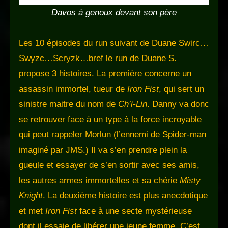
Davos à genoux devant son père
Les 10 épisodes du run suivant de Duane Swirc…
Swyzc…Scryzk…bref le run de Duane S.
propose 3 histoires. La première concerne un
assassin immortel, tueur de
Iron Fist
, qui sert un
sinistre maitre du nom de
Ch’i-Lin
. Danny va donc
se retrouver face à un type à la force incroyable
qui peut rappeler Morlun (l’ennemi de Spider-man
imaginé par JMS.) Il va s’en prendre plein la
gueule et essayer de s’en sortir avec ses amis,
les autres armes immortelles et sa chérie
Misty
Knight
. La deuxième histoire est plus anecdotique
et met
Iron Fist
face à une secte mystérieuse
dont il essaie de libérer une jeune femme. C’est