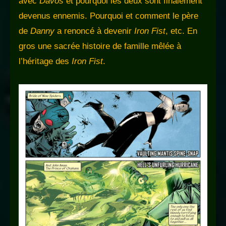
avec
Davos
et pourquoi les deux sont finalement
devenus ennemis. Pourquoi et comment le père
de
Danny
a renoncé à devenir
Iron Fist
, etc. En
gros une sacrée histoire de famille mêlée à
l’héritage des
Iron Fist
.