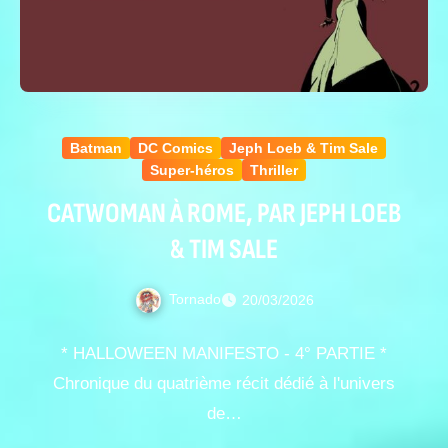
Batman
DC Comics
Jeph Loeb & Tim Sale
Super-héros
Thriller
CATWOMAN À ROME, PAR JEPH LOEB
& TIM SALE
Tornado
20/03/2026
* HALLOWEEN MANIFESTO - 4° PARTIE *
Chronique du quatrième récit dédié à l'univers
de…