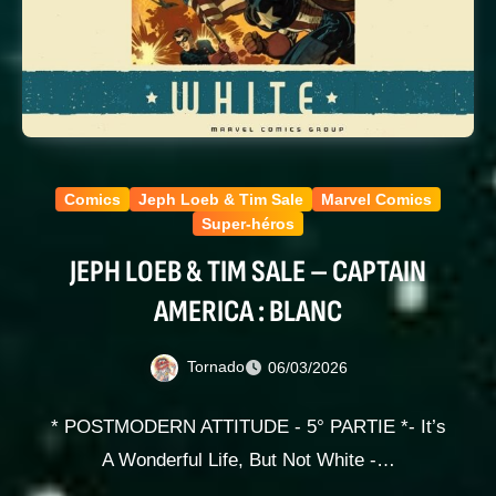
Comics
Jeph Loeb & Tim Sale
Marvel Comics
Super-héros
JEPH LOEB & TIM SALE – CAPTAIN
AMERICA : BLANC
Tornado
06/03/2026
* POSTMODERN ATTITUDE - 5° PARTIE *- It’s
A Wonderful Life, But Not White -…