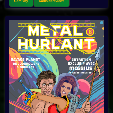
Comixity
Darksidereviews