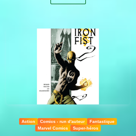
Action
Comics - run d'auteur
Fantastique
Marvel Comics
Super-héros