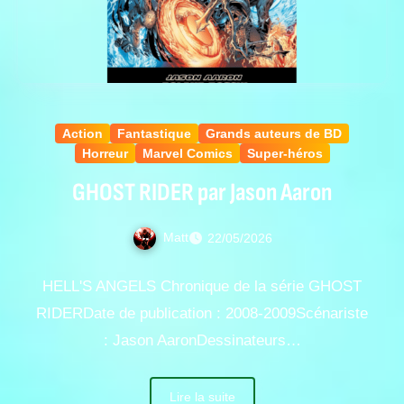
Action
Fantastique
Grands auteurs de BD
Horreur
Marvel Comics
Super-héros
GHOST RIDER par Jason Aaron
Matt
22/05/2026
HELL'S ANGELS Chronique de la série GHOST
RIDERDate de publication : 2008-2009Scénariste
: Jason AaronDessinateurs…
Lire la suite