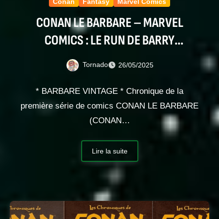
Conan
Fantasy
Marvel Comics
CONAN LE BARBARE – MARVEL
COMICS : LE RUN DE BARRY
WINDSOR-SMITH
Tornado
26/05/2025
* BARBARE VINTAGE * Chronique de la
première série de comics CONAN LE BARBARE
(CONAN…
Lire la suite