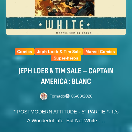
Comics
Jeph Loeb & Tim Sale
Marvel Comics
Super-héros
JEPH LOEB & TIM SALE – CAPTAIN
AMERICA : BLANC
Tornado
06/03/2026
* POSTMODERN ATTITUDE - 5° PARTIE *- It’s
A Wonderful Life, But Not White -…