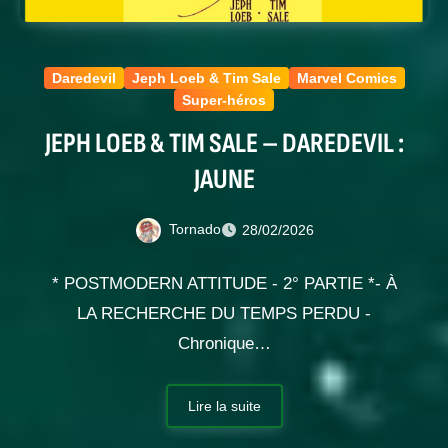
Daredevil
Jeph Loeb & Tim Sale
Marvel Comics
Super-héros
JEPH LOEB & TIM SALE – DAREDEVIL :
JAUNE
Tornado
28/02/2026
* POSTMODERN ATTITUDE - 2° PARTIE *- À
LA RECHERCHE DU TEMPS PERDU -
Chronique…
Lire la suite