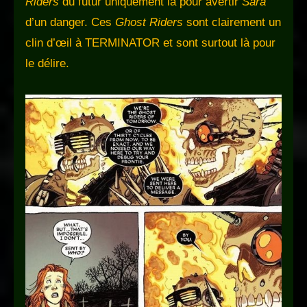
Riders
du futur uniquement là pour avertir
Sara
d’un danger. Ces
Ghost Riders
sont clairement un
clin d’œil à TERMINATOR et sont surtout là pour
le délire.