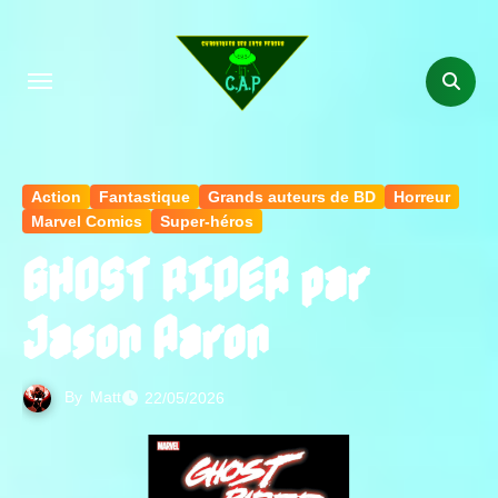
Aller
au
contenu
principal
Action
Fantastique
Grands auteurs de BD
Horreur
Marvel Comics
Super-héros
GHOST RIDER par
Jason Aaron
By
Matt
22/05/2026