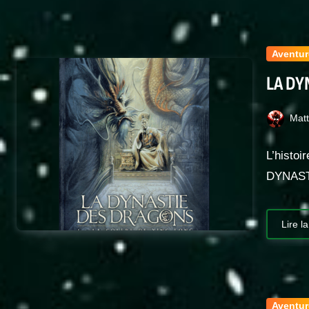
Aventur
LA DY
Mat
L’histoi
DYNAST
Lire la
Aventur