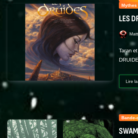
Mythes 
LES D
Mat
Taran et
DRUIDES
Lire la
Bande-
SWAMP 