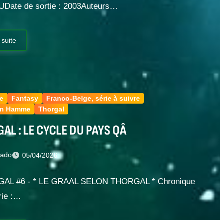
Date de sortie : 2003Auteurs…
 suite
e
Fantasy
Franco-Belge, série à suivre
an Hamme
Thorgal
AL : LE CYCLE DU PAYS QÂ
nado
05/04/2026
GAL #6 - * LE GRAAL SELON THORGAL * Chronique
rie :…