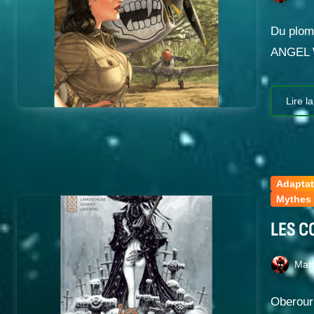
Du plomb
ANGEL 
Lire la
Adaptat
Mythes 
LES C
Mat
Oberour