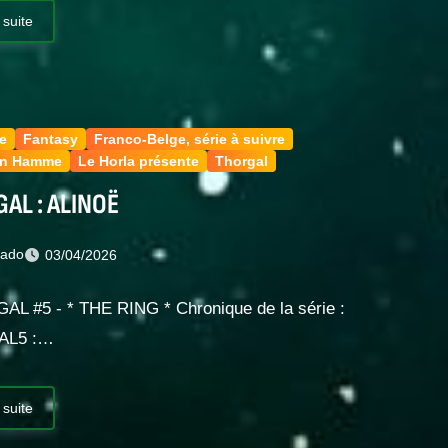
 suite
e
Fantasy
Franco-Belge, série à suivre
an Hamme
Le Horla présente
Thorgal
AL : ALINOË
nado
03/04/2026
AL #5 - * THE RING * Chronique de la série :
AL5 :…
 suite