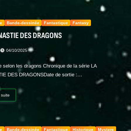
e
Bande-dessinée
Fantastique
Fantasy
NASTIE DES DRAGONS
t
04/10/2025
re selon les dragons Chronique de la série LA
IE DES DRAGONSDate de sortie :…
 suite
e
Bande-dessinée
Fantastique
Historique
Mystere