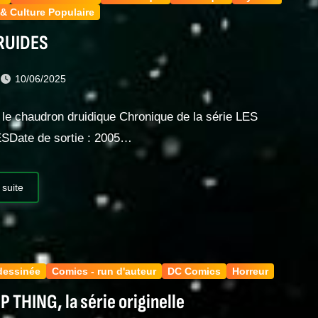
& Culture Populaire
RUIDES
t
10/06/2025
 le chaudron druidique Chronique de la série LES
Date de sortie : 2005…
 suite
dessinée
Comics - run d'auteur
DC Comics
Horreur
THING, la série originelle