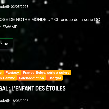
nado
02/05/2025
OSE DE NOTRE MONDE... * Chronique de la série DC
 : SWAMP…
 suite
e
Fantasy
Franco-Belge, série à suivre
an Hamme
Science-fiction
Thorgal
AL : L’ENFANT DES ÉTOILES
nado
18/03/2025