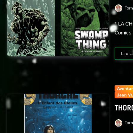
Tor
* LA CH
Comics
Lire la
Aventur
Jean V
THORG
Tor