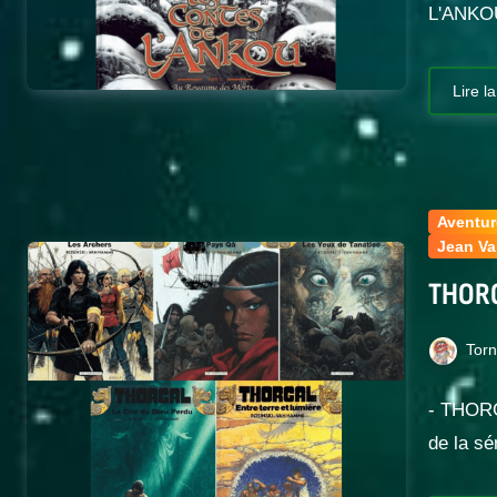
L'ANKOU
Lire la
Aventur
Jean V
THORG
Tor
- THOR
de la sé