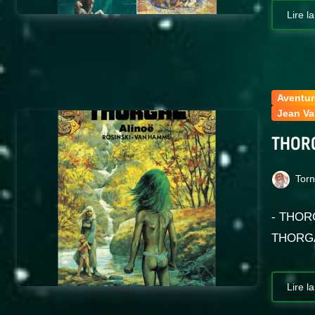
Lire la
Aventur
Jean V
THORG
Tor
- THORG
THORG
Lire la