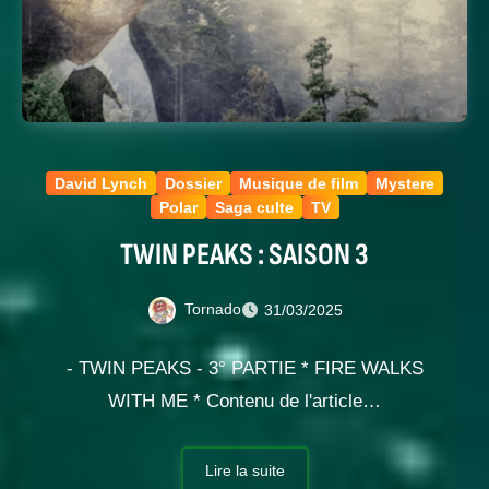
David Lynch
Dossier
Musique de film
Mystere
Polar
Saga culte
TV
TWIN PEAKS : SAISON 3
Tornado
31/03/2025
- TWIN PEAKS - 3° PARTIE * FIRE WALKS
WITH ME * Contenu de l'article…
Lire la suite