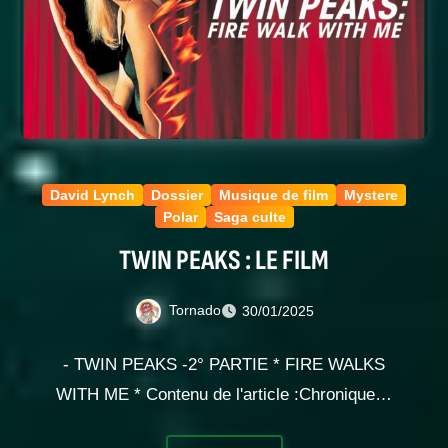
David Lynch
Dossier
Musique de film
Mystere
Polar
Saga culte
TWIN PEAKS : LE FILM
Tornado
30/01/2025
- TWIN PEAKS -2° PARTIE * FIRE WALKS
WITH ME * Contenu de l'article :Chronique…