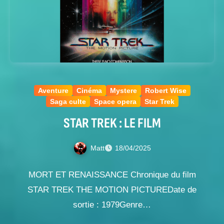
Aventure
Cinéma
Mystere
Robert Wise
Saga culte
Space opera
Star Trek
STAR TREK : LE FILM
Matt
18/04/2025
MORT ET RENAISSANCE Chronique du film
STAR TREK THE MOTION PICTUREDate de
sortie : 1979Genre…