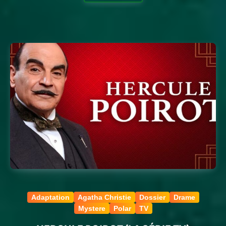
Adaptation
Agatha Christie
Dossier
Drame
Mystere
Polar
TV