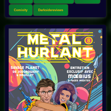
Comixity
Darksidereviews