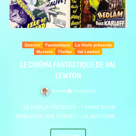
Dossier
Fantastique
Le Horla présente
Mystere
Thriller
Val Lewton
LE CINÉMA FANTASTIQUE DE VAL
LEWTON
Tornado
01/07/2026
- LE HORLA PRÉSENTE - * FAIRE D'UNE
FAIBLESSE UNE FORCE * - LA SEPTIÈME…
Lire la suite