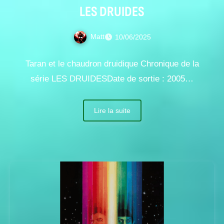
LES DRUIDES
Matt
10/06/2025
Taran et le chaudron druidique Chronique de la
série LES DRUIDESDate de sortie : 2005…
Lire la suite