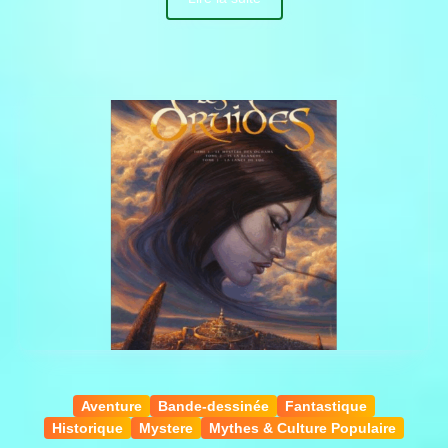
Aventure
Bande-dessinée
Fantastique
Historique
Mystere
Mythes & Culture Populaire