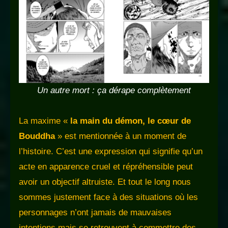
Un autre mort : ça dérape complètement
La maxime «
la main du démon, le cœur de
Bouddha
» est mentionnée à un moment de
l’histoire. C’est une expression qui signifie qu’un
acte en apparence cruel et répréhensible peut
avoir un objectif altruiste. Et tout le long nous
sommes justement face à des situations où les
personnages n’ont jamais de mauvaises
intentions mais se retrouvent à commettre des