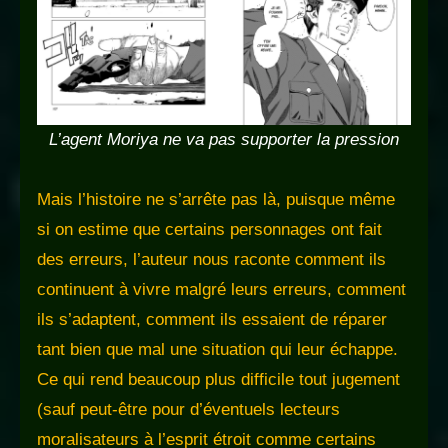
L’agent Moriya ne va pas supporter la pression
Mais l’histoire ne s’arrête pas là, puisque même
si on estime que certains personnages ont fait
des erreurs, l’auteur nous raconte comment ils
continuent à vivre malgré leurs erreurs, comment
ils s’adaptent, comment ils essaient de réparer
tant bien que mal une situation qui leur échappe.
Ce qui rend beaucoup plus difficile tout jugement
(sauf peut-être pour d’éventuels lecteurs
moralisateurs à l’esprit étroit comme certains