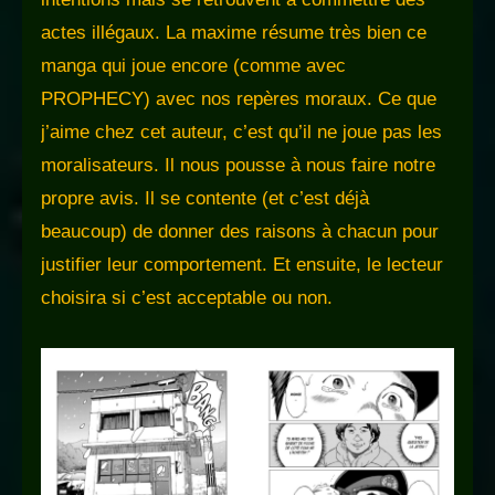
actes illégaux. La maxime résume très bien ce
manga qui joue encore (comme avec
PROPHECY) avec nos repères moraux. Ce que
j’aime chez cet auteur, c’est qu’il ne joue pas les
moralisateurs. Il nous pousse à nous faire notre
propre avis. Il se contente (et c’est déjà
beaucoup) de donner des raisons à chacun pour
justifier leur comportement. Et ensuite, le lecteur
choisira si c’est acceptable ou non.