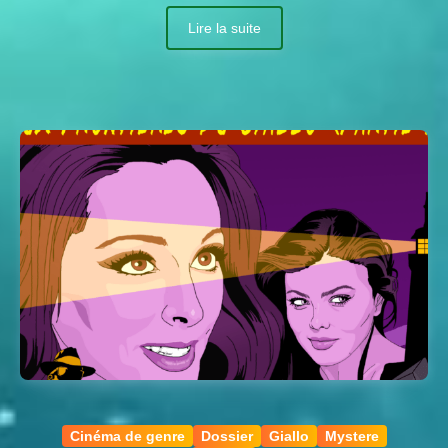
Lire la suite
Cinéma de genre
Dossier
Giallo
Mystere