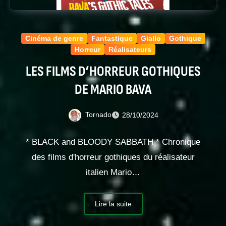
Cinéma de genre
Fantastique
Giallo
Gothique
Horreur
Réalisateurs
LES FILMS D’HORREUR GOTHIQUES
DE MARIO BAVA
Tornado
28/10/2024
* BLACK and BLOODY SABBATH * Chronique
des films d'horreur gothiques du réalisateur
italien Mario…
Lire la suite