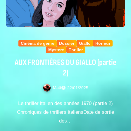
Cinéma de genre
Dossier
Giallo
Horreur
Mystere
Thriller
AUX FRONTIÈRES DU GIALLO (partie
2)
Matt
22/01/2025
Le thriller italien des années 1970 (partie 2)
Chroniques de thrillers italiensDate de sortie
des…