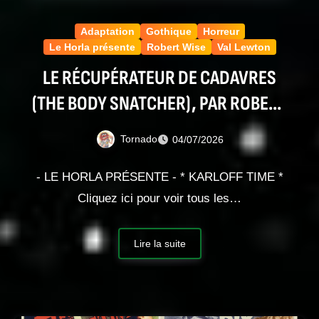
Adaptation
Gothique
Horreur
Le Horla présente
Robert Wise
Val Lewton
LE RÉCUPÉRATEUR DE CADAVRES
(THE BODY SNATCHER), PAR ROBERT
WISE
Tornado
04/07/2026
- LE HORLA PRÉSENTE - * KARLOFF TIME *
Cliquez ici pour voir tous les…
Lire la suite