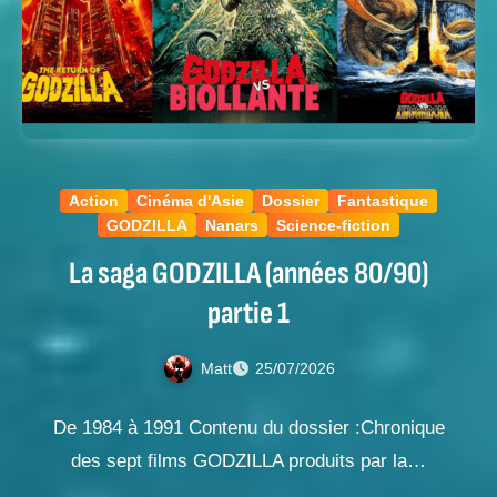
Action
Cinéma d'Asie
Dossier
Fantastique
GODZILLA
Nanars
Science-fiction
La saga GODZILLA (années 80/90)
partie 1
Matt
25/07/2026
De 1984 à 1991 Contenu du dossier :Chronique
des sept films GODZILLA produits par la…