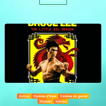
Action
Cinéma d'Asie
Cinéma de genre
Dossier
Icones