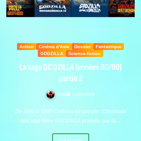
Action
Cinéma d'Asie
Dossier
Fantastique
GODZILLA
Science-fiction
La saga GODZILLA (années 80/90)
partie 2
Matt
29/07/2026
De 1992 à 1995 Contenu du dossier :Chronique
des sept films GODZILLA produits par la…
Lire la suite