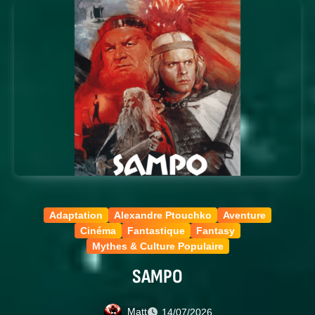
Adaptation
Alexandre Ptouchko
Aventure
Cinéma
Fantastique
Fantasy
Mythes & Culture Populaire
SAMPO
Matt
14/07/2026