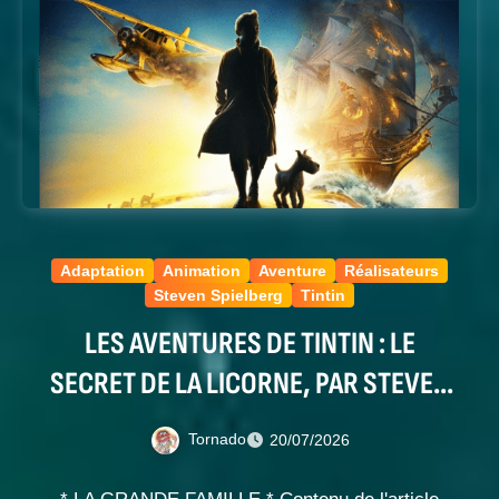
Adaptation
Animation
Aventure
Réalisateurs
Steven Spielberg
Tintin
LES AVENTURES DE TINTIN : LE
SECRET DE LA LICORNE, PAR STEVEN
SPIELBERG
Tornado
20/07/2026