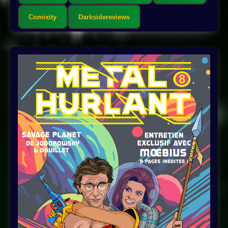
Comixity
Darksidereviews