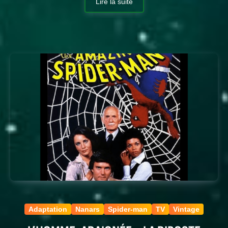
Lire la suite
Adaptation
Nanars
Spider-man
TV
Vintage