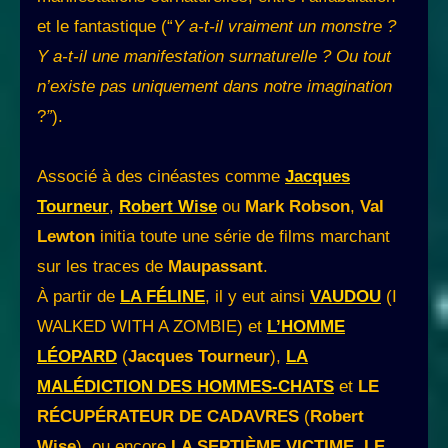
et le fantastique (“
Y a-t-il vraiment un monstre ?
Y a-t-il une manifestation surnaturelle ? Ou tout
n’existe pas uniquement dans notre imagination
?
”
).
Associé à des cinéastes comme
Jacques
Tourneur
,
Robert Wise
ou
Mark Robson
,
Val
Lewton
initia toute une série de films marchant
sur les traces de
Maupassant
.
À partir de
LA FÉLINE
, il y eut ainsi
VAUDOU
(I
WALKED WITH A ZOMBIE) et
L’HOMME
LÉOPARD
(
Jacques Tourneur
),
LA
MALÉDICTION DES HOMMES-CHATS
et
LE
RÉCUPÉRATEUR DE CADAVRES
(
Robert
Wise
), ou encore
LA SEPTIÈME VICTIME
,
LE