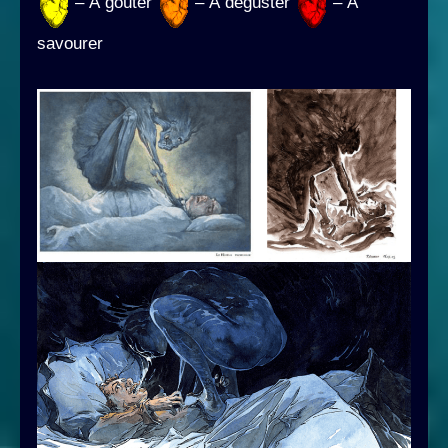
– À goûter
– À déguster
– À
savourer