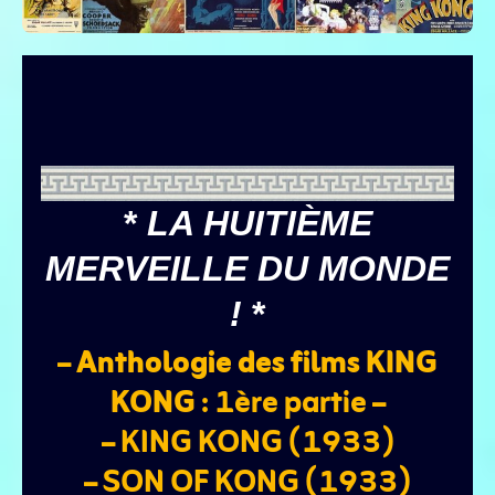
*
LA HUITIÈME
MERVEILLE DU MONDE
!
*
–
Anthologie des films KING
KONG
: 1ère partie –
– KING KONG (1933)
– SON OF KONG (1933)