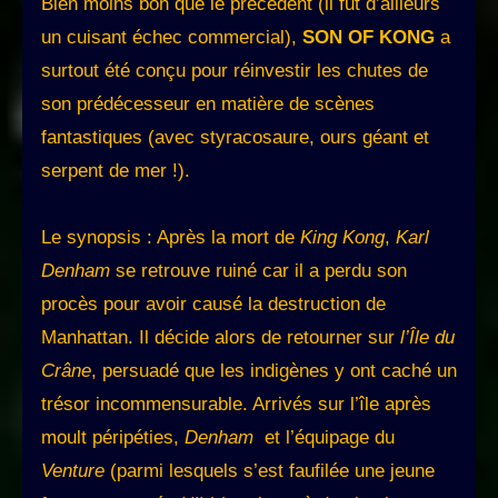
Bien moins bon que le précédent (il fut d’ailleurs
un cuisant échec commercial),
SON OF KONG
a
surtout été conçu pour réinvestir les chutes de
son prédécesseur en matière de scènes
fantastiques (avec styracosaure, ours géant et
serpent de mer !).
Le synopsis : Après la mort de
King Kong
,
Karl
Denham
se retrouve ruiné car il a perdu son
procès pour avoir causé la destruction de
Manhattan. Il décide alors de retourner sur
l’Île du
Crâne
, persuadé que les indigènes y ont caché un
trésor incommensurable. Arrivés sur l’île après
moult péripéties,
Denham
et l’équipage du
Venture
(parmi lesquels s’est faufilée une jeune