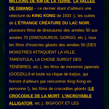
MILLIONS DE KM DE LA TERRE
,
LA VALLÉE
DE GWANGI
– ce dernier étant d’ailleurs une
relecture du
KING KONG
de 1933 -), les suites
de
L’ÉTRANGE CRÉATURE DU LAC NOIR
,
plusieurs films de dinosaures des années 50 aux
années 70 (DINOSAURUS, GORGO, etc.), tous
les films d’insectes géants des années 50 (DES
MONSTRES ATTAQUENT LA VILLE,
TARENTULA, LA CHOSE SURGIT DES
TÉNÈBRES, etc.), les films de monstres japonais
(GODZILLA et toute sa clique de
kaïjus
, qui
finiront d’ailleurs par rencontrer
King Kong
en
personne !), les films de crocodiles géants (
LE
CROCODILE DE LA MORT
,
L’INCROYABLE
ALLIGATOR
, etc.), BIGFOOT ET LES