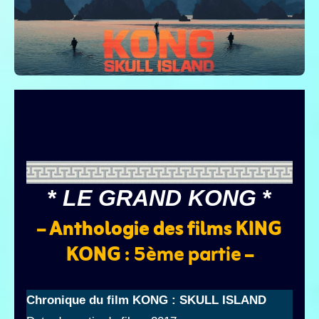
*
LE GRAND KONG
*
–
Anthologie des films KING
KONG
: 5ème partie –
Chronique du film KONG : SKULL ISLAND