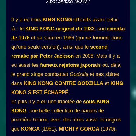
Apocalypse NOW !
Il y a eu trois
KING KONG
officiels avant celui-
là : le
KING KONG originel de 1933
, son
remake
de 1976
et sa suite en 1986 (qui ne forment donc
qu’une seule version), ainsi que le
second
remake par Peter Jackson
en 2005. Mais il y a
eu aussi les
fameux rejetons japonais
où, déjà,
le grand singe combattait
Godzilla
et ses sbires
dans
KING KONG CONTRE GODZILLA
et
KING
KONG S’EST ÉCHAPPÉ
.
Et puis il y a eu une tripotée de
sous-KING
KONG
, une belle collection de nanars de
première bourre, avec des titres aussi incongrus
que
KONGA
(1961),
MIGHTY GORGA
(1970),