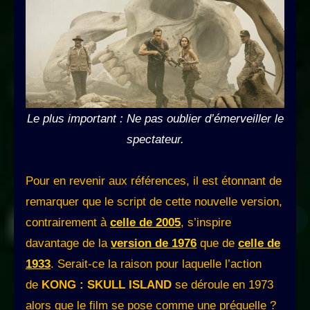
Le plus important : Ne pas oublier d’émerveiller le
spectateur.
Pour en revenir aux références, il est étonnant de
remarquer que le script de cette nouvelle version,
contrairement à
celle de 2005
, s’inspire
davantage de la
version de 1976
que de
celle de
1933
. Serait-ce la raison pour laquelle l’action
de
KONG : SKULL ISLAND
se déroule en 1973
alors que le film se pose comme une préquelle ?