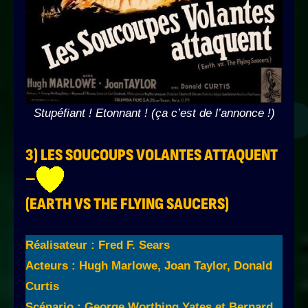
Stupéfiant ! Etonnant ! (ça c’est de l’annonce !)
3) LES SOUCOUPS VOLANTES ATTAQUENT
–
(EARTH VS THE FLYING SAUCERS)
Réalisateur : Fred F. Sears
Acteurs : Hugh Marlowe, Joan Taylor, Donald
Curtis
Scénario : George Worthing Yates et Bernard