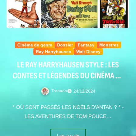
Cinéma de genre
Dossier
Fantasy
Monstres
Ray Harryhausen
Walt Disney
LE RAY HARRYHAUSEN STYLE : LES
CONTES ET LÉGENDES DU CINÉMA DE
PAPA
Tornado
24/12/2024
* OÙ SONT PASSÉS LES NOËLS D'ANTAN ? * -
LES AVENTURES DE TOM POUCE…
Lire la suite