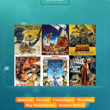
Aventure
Dossier
Fantastique
Monstres
Ray Harryhausen
Science-fiction