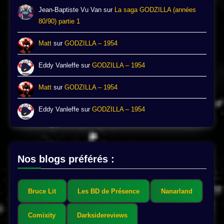
Jean-Baptiste Vu Van
sur
La saga GODZILLA (années
80/90) partie 1
Matt
sur
GODZILLA – 1954
Eddy Vanleffe
sur
GODZILLA – 1954
Matt
sur
GODZILLA – 1954
Eddy Vanleffe
sur
GODZILLA – 1954
Nos blogs préférés :
Bruce Lit
Les BD de Présence
Nanarland
Comixity
Darksidereviews