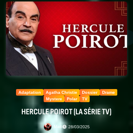
Adaptation
Agatha Christie
Dossier
Drame
Mystere
Polar
TV
HERCULE POIROT (LA SÉRIE TV)
Matt
28/03/2025