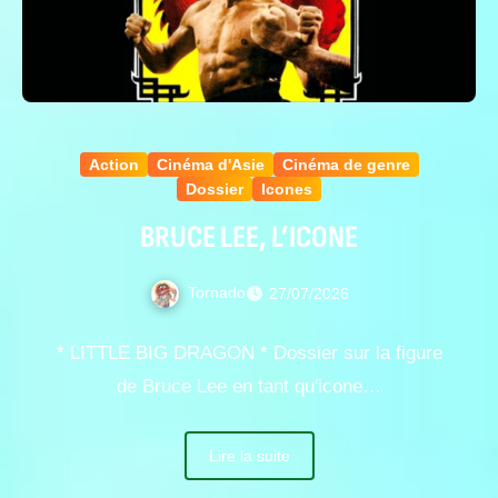
Action
Cinéma d'Asie
Cinéma de genre
Dossier
Icones
BRUCE LEE, L’ICONE
Tornado
27/07/2026
* LITTLE BIG DRAGON * Dossier sur la figure
de Bruce Lee en tant qu'icone…
Lire la suite