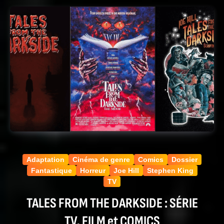
Adaptation
Cinéma de genre
Comics
Dossier
Fantastique
Horreur
Joe Hill
Stephen King
TV
TALES FROM THE DARKSIDE : SÉRIE
TV, FILM et COMICS