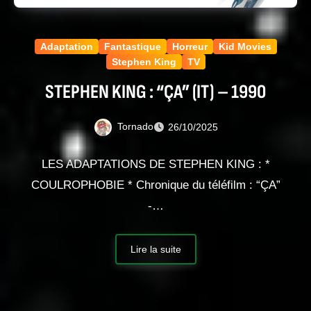
Adaptation
Fantastique
Horreur
Kid Movies
Stephen King
TV
STEPHEN KING : “ÇA” (IT) – 1990
Tornado
26/10/2025
LES ADAPTATIONS DE STEPHEN KING : *
COULROPHOBIE * Chronique du téléfilm : “ÇA”
-…
Lire la suite