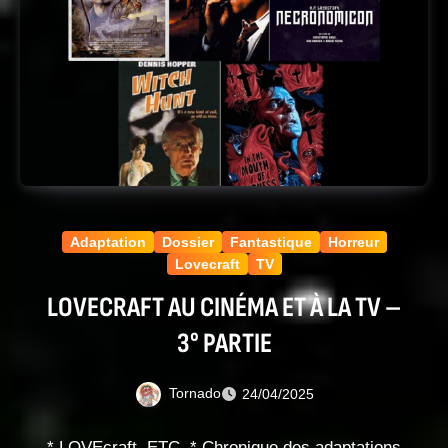
Adaptation
Dossier
Fantastique
Horreur
Lovecraft
TV
LOVECRAFT AU CINÉMA ET À LA TV –
3° PARTIE
Tornado
24/04/2025
* LOVEcraft, ETC. * Chronique des adaptations