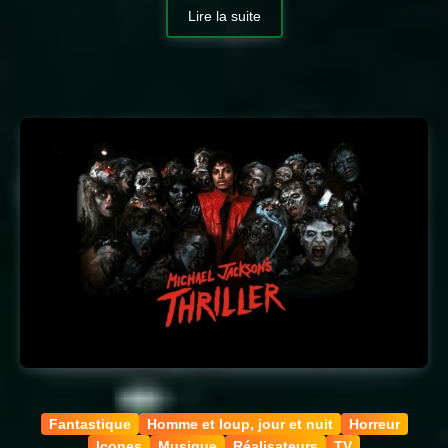
Lire la suite
Fantastique
Homme et loup, jour et nuit
Horreur
Icones
Musique
Réalisateurs
TV