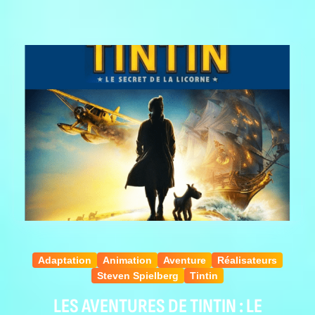
Adaptation
Animation
Aventure
Réalisateurs
Steven Spielberg
Tintin
LES AVENTURES DE TINTIN : LE