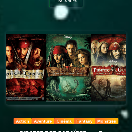
Lire la suite
Action
Aventure
Cinéma
Fantasy
Monstres