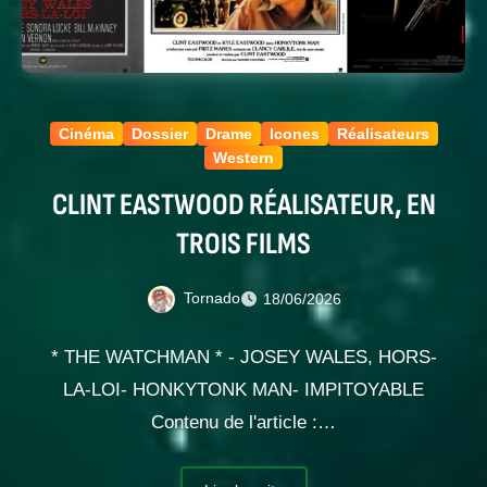
Cinéma
Dossier
Drame
Icones
Réalisateurs
Western
CLINT EASTWOOD RÉALISATEUR, EN
TROIS FILMS
Tornado
18/06/2026
* THE WATCHMAN * - JOSEY WALES, HORS-
LA-LOI- HONKYTONK MAN- IMPITOYABLE
Contenu de l'article :…