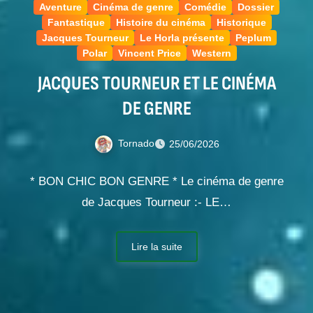
Aventure
Cinéma de genre
Comédie
Dossier
Fantastique
Histoire du cinéma
Historique
Jacques Tourneur
Le Horla présente
Peplum
Polar
Vincent Price
Western
JACQUES TOURNEUR ET LE CINÉMA
DE GENRE
Tornado
25/06/2026
* BON CHIC BON GENRE * Le cinéma de genre
de Jacques Tourneur :- LE…
Lire la suite