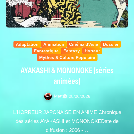
Adaptation
Animation
Cinéma d'Asie
Dossier
Fantastique
Fantasy
Horreur
Mythes & Culture Populaire
AYAKASHI & MONONOKE (séries
animées)
Matt
28/06/2026
L’HORREUR JAPONAISE EN ANIME Chronique
des séries AYAKASHI et MONONOKEDate de
diffusion : 2006 -…