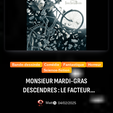
Bande-dessinée
Comédie
Fantastique
Horreur
Science-fiction
MONSIEUR MARDI-GRAS
DESCENDRES : LE FACTEUR
CRATOPHANE
Matt
04/02/2025