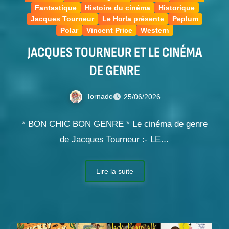
Fantastique
Histoire du cinéma
Historique
Jacques Tourneur
Le Horla présente
Peplum
Polar
Vincent Price
Western
JACQUES TOURNEUR ET LE CINÉMA
DE GENRE
Tornado
25/06/2026
* BON CHIC BON GENRE * Le cinéma de genre
de Jacques Tourneur :- LE…
Lire la suite