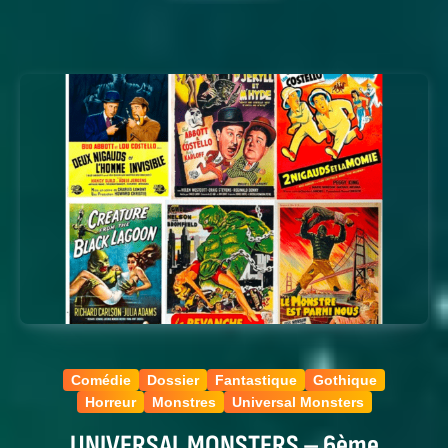
Comédie
Dossier
Fantastique
Gothique
Horreur
Monstres
Universal Monsters
UNIVERSAL MONSTERS – 6ème