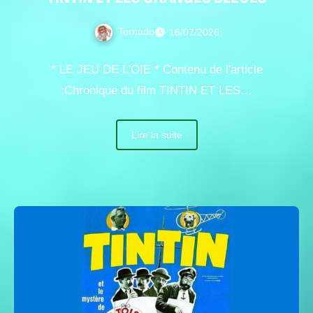
Tornado
16/07/2026
* LE JEU DE L'OIE * Contenu de l'article
:Chronique du film TINTIN ET LES…
Lire la suite