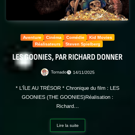
Aventure
Cinéma
Comédie
Kid Movies
Réalisateurs
Steven Spielberg
LES GOONIES, PAR RICHARD DONNER
Tornado
14/11/2025
* L'ÎLE AU TRÉSOR * Chronique du film : LES
GOONIES (THE GOONIES)Réalisation :
Richard…
Lire la suite