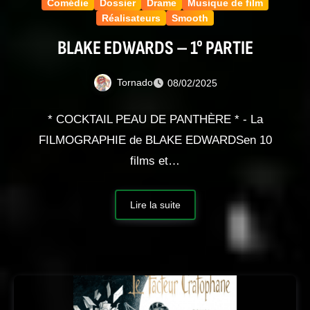
Comédie
Dossier
Drame
Musique de film
Réalisateurs
Smooth
BLAKE EDWARDS – 1° PARTIE
Tornado
08/02/2025
* COCKTAIL PEAU DE PANTHÈRE * - La
FILMOGRAPHIE de BLAKE EDWARDSen 10
films et…
Lire la suite