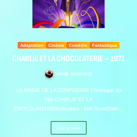
Adaptation
Cinéma
Comédie
Fantastique
CHARLIE ET LA CHOCOLATERIE – 1971
Matt
06/08/2026
LA MAGIE DE LA CONFISERIE Chronique du
film CHARLIE ET LA
CHOCOLATERIERéalisateur : Mel StuartDate…
Lire la suite