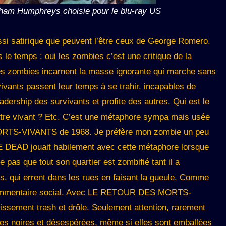
raham Humphreys choisie pour le blu-ray US
ssi satirique que peuvent l’être ceux de George Romero.
le temps : oui les zombies c’est une critique de la
es zombies incarnent la masse ignorante qui marche sans
 vivants passent leur temps à se trahir, incapables de
adership des survivants et profite des autres. Qui est le
être vivant ? Etc. C’est une métaphore sympa mais usée
MORTS-VIVANTS de 1968. Je préfère mon zombie un peu
DEAD jouait habilement avec cette métaphore lorsque
pas que tout son quartier est zombifié tant il a
és, qui errent dans les rues en faisant la gueule. Comme
commentaire social. Avec LE RETOUR DES MORTS-
issement trash et drôle. Seulement attention, rarement
ées noires et désespérées, même si elles sont emballées