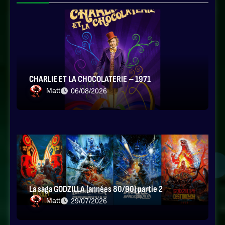
CHARLIE ET LA CHOCOLATERIE – 1971
Matt
06/08/2026
La saga GODZILLA (années 80/90) partie 2
Matt
29/07/2026