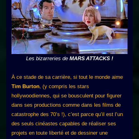
Les bizarreries de
MARS ATTACKS !
À ce stade de sa carrière, si tout le monde aime
Tim Burton
, (y compris les stars
hollywoodiennes, qui se bousculent pour figurer
dans ses productions comme dans les films de
catastrophe des 70’s !), c’est parce qu’il est l’un
des seuls cinéastes capables de réaliser ses
projets en toute liberté et de dessiner une