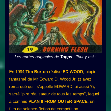
Les cartes originales de
Topps
: Tout y est !
En 1994,
Tim Burton
réalise
ED WOOD
, biopic
fantasmé de Mr Edward D. Wood Jr. (z’avez
remarqué qu’il s’appelle EDWARD lui aussi ?),
sacré “pire réalisateur de tous les temps”, lequel
a commis
PLAN 9 FROM OUTER-SPACE
, un
film de science-fiction de compétition