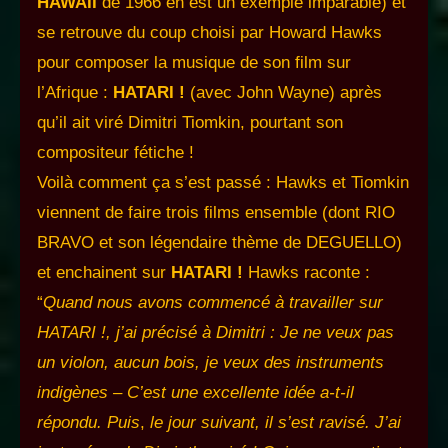
HAWAII
de 1966 en est un exemple imparable) et
se retrouve du coup choisi par Howard Hawks
pour composer la musique de son film sur
l’Afrique :
HATARI !
(avec John Wayne) après
qu’il ait viré Dimitri Tiomkin, pourtant son
compositeur fétiche !
Voilà comment ça s’est passé : Hawks et Tiomkin
viennent de faire trois films ensemble (dont RIO
BRAVO et son légendaire thème de DEGUELLO)
et enchainent sur
HATARI !
Hawks raconte :
“
Quand nous avons commencé à travailler sur
HATARI !, j’ai précisé à Dimitri : Je ne veux pas
un violon, aucun bois, je veux des instruments
indigènes – C’est une excellente idée a-t-il
répondu. Puis
,
le jour suivant, il s’est ravisé. J’ai