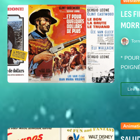
Wester
LES F
MORRI
Tor
* POUR
POIGNÉ
Lire la
Animat
SALUD