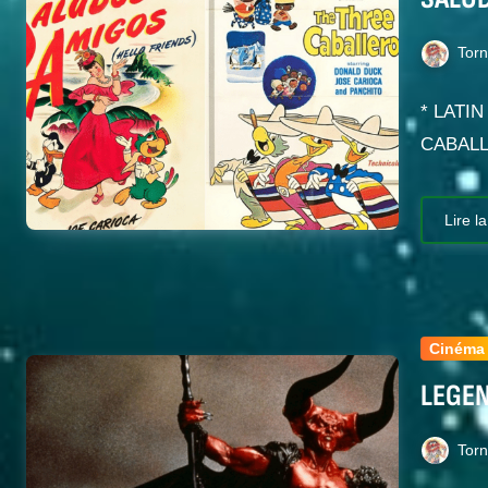
Tor
* LATI
CABALL
Lire la
Cinéma
LEGEN
Tor