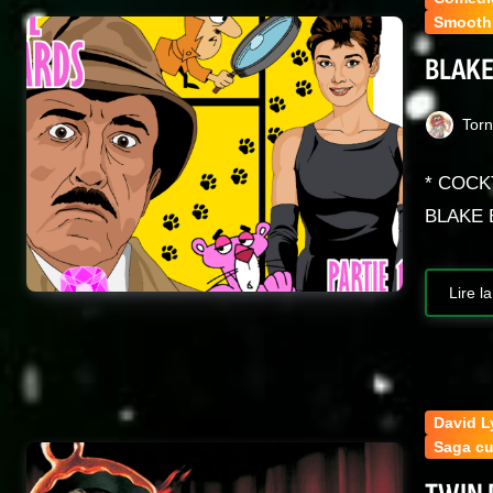
Smooth
BLAKE
Tor
* COCK
BLAKE 
Lire la
David 
Saga cu