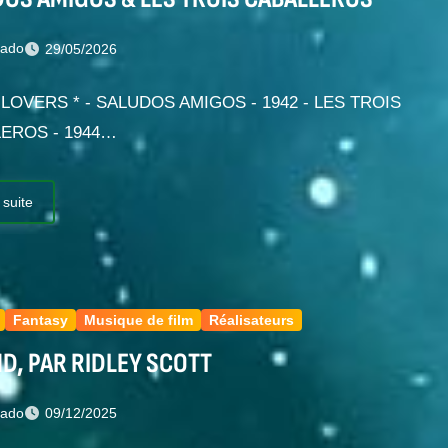
nado
29/05/2026
N LOVERS * - SALUDOS AMIGOS - 1942 - LES TROIS
EROS - 1944…
 suite
Fantasy
Musique de film
Réalisateurs
D, PAR RIDLEY SCOTT
nado
09/12/2025