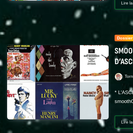
Lire la
Dossier
SMOOT
D’ASC
Tor
* L'ASC
smoothG
Lire la