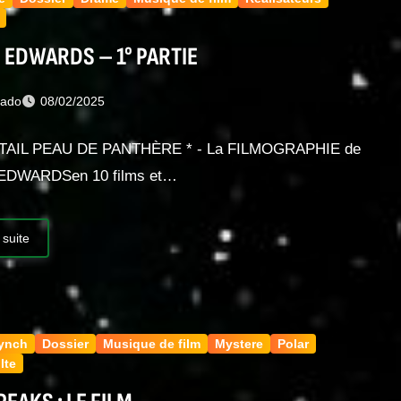
 EDWARDS – 1° PARTIE
nado
08/02/2025
TAIL PEAU DE PANTHÈRE * - La FILMOGRAPHIE de
EDWARDSen 10 films et…
 suite
Lynch
Dossier
Musique de film
Mystere
Polar
lte