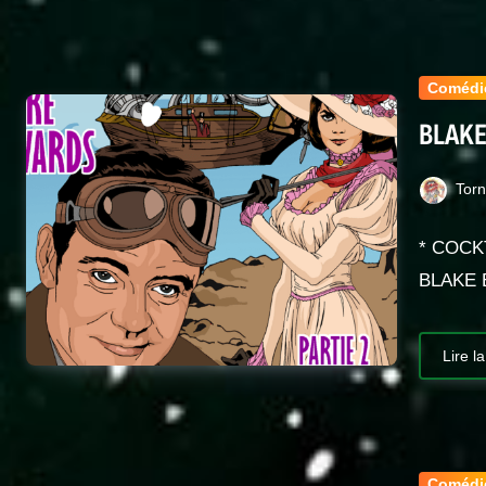
Comédi
BLAKE
Tor
* COCK
BLAKE 
Lire la
Comédi