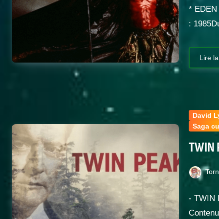
* EDEN 
: 1985D
Lire la
David 
Saga cu
TWIN 
Tor
- TWIN
Contenu 