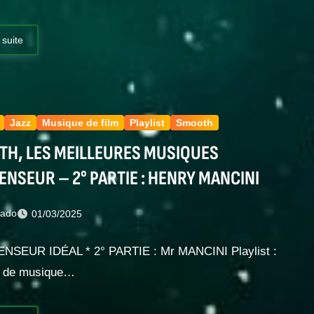
 suite
Jazz
Musique de film
Playlist
Smooth
H, LES MEILLEURES MUSIQUES
ENSEUR – 2° PARTIE : HENRY MANCINI
nado
01/03/2025
ENSEUR IDÉAL * 2° PARTIE : Mr MANCINI Playlist :
es de musique…