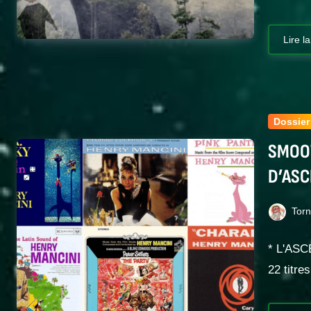
Lire la
Dossier
SMOOT
D’ASC
Tor
* L'ASC
22 titr