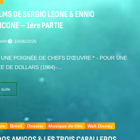
n
ILMS DE SERGIO LEONE & ENNIO
CONE – 1ère PARTIE
nado
10/06/2026
 UNE POIGNÉE DE CHEFS D'ŒUVRE * - POUR UNE
E DE DOLLARS (1964)-…
 suite
ion
Brésil
Dossier
Musique de film
Walt Disney
OS AMIGOS & LES TROIS CABALLEROS