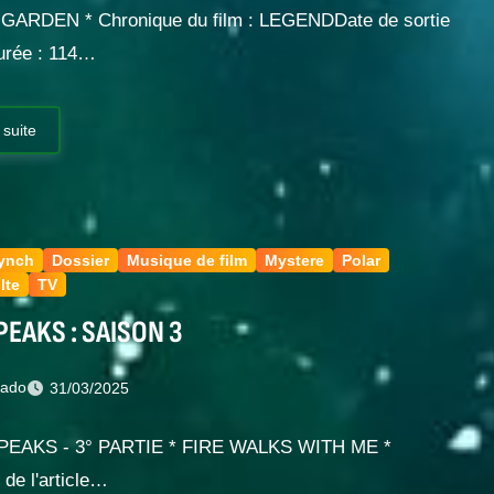
GARDEN * Chronique du film : LEGENDDate de sortie
urée : 114…
 suite
Lynch
Dossier
Musique de film
Mystere
Polar
lte
TV
PEAKS : SAISON 3
nado
31/03/2025
 PEAKS - 3° PARTIE * FIRE WALKS WITH ME *
de l'article…