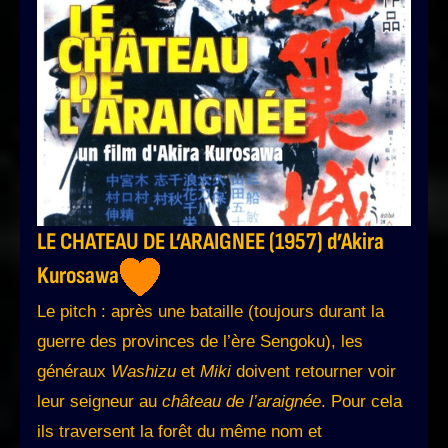
LE CHATEAU DE L’ARAIGNEE (1957) d’Akira
Kurosawa
Le pitch : après une bataille (toujours durant la
guerre des provinces de l’ère Sengoku), les
généraux
Washizu
et
Miki
doivent retourner voir
leur seigneur au
château de l’araignée
. Pour cela
ils traversent la forêt du même nom et