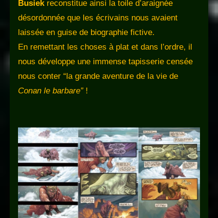
Busiek
reconstitue ainsi la toile d’araignée
désordonnée que les écrivains nous avaient
laissée en guise de biographie fictive.
En remettant les choses à plat et dans l’ordre, il
nous développe une immense tapisserie censée
nous conter “la grande aventure de la vie de
Conan le barbare
”
!