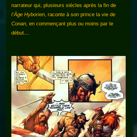
narrateur qui, plusieurs siècles après la fin de
l’Âge Hyborien
, raconte à son prince la vie de
Conan
, en commençant plus ou moins par le
début…