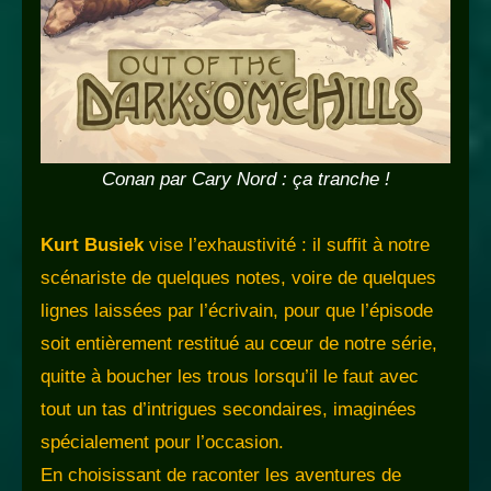
Conan par Cary Nord : ça tranche !
Kurt Busiek
vise l’exhaustivité : il suffit à notre
scénariste de quelques notes, voire de quelques
lignes laissées par l’écrivain, pour que l’épisode
soit entièrement restitué au cœur de notre série,
quitte à boucher les trous lorsqu’il le faut avec
tout un tas d’intrigues secondaires, imaginées
spécialement pour l’occasion.
En choisissant de raconter les aventures de