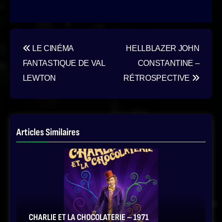
Navigation
LE CINÉMA
HELLBLAZER JOHN
de
FANTASTIQUE DE VAL
CONSTANTINE –
l’article
LEWTON
RÉTROSPECTIVE
Articles Similaires
CHARLIE ET LA CHOCOLATERIE – 1971