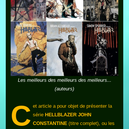
Les meilleurs des meilleurs des meilleurs..
.
(auteurs)
C
et article a pour objet de présenter la
série
HELLBLAZER
JOHN
CONSTANTINE
(titre complet), ou les