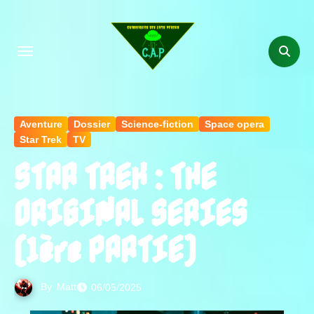
Aller
au
contenu
principal
Aventure
Dossier
Science-fiction
Space opera
Star Trek
TV
STAR TREK : THE
ORIGINAL SERIES
(1ère PARTIE)
By
Matt
06/05/2025