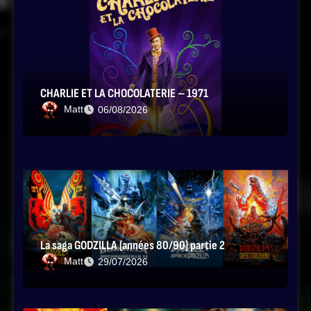
CHARLIE ET LA CHOCOLATERIE – 1971
Matt
06/08/2026
La saga GODZILLA (années 80/90) partie 2
Matt
29/07/2026