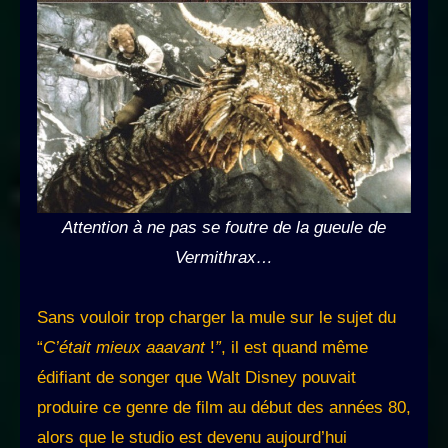
Attention à ne pas se foutre de la gueule de
Vermithrax…
Sans vouloir trop charger la mule sur le sujet du
“
C’était mieux aaavant
!
”
, il est quand même
édifiant de songer que Walt Disney pouvait
produire ce genre de film au début des années 80,
alors que le studio est devenu aujourd’hui