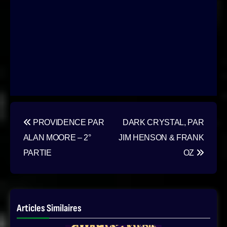
Navigation
PROVIDENCE PAR
DARK CRYSTAL, PAR
de
ALAN MOORE – 2°
JIM HENSON & FRANK
l’article
PARTIE
OZ
Articles Similaires