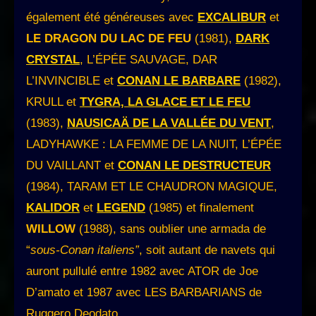
également été généreuses avec
EXCALIBUR
et
LE DRAGON DU LAC DE FEU
(1981),
DARK
CRYSTAL
, L’ÉPÉE SAUVAGE, DAR
L’INVINCIBLE et
CONAN LE BARBARE
(1982),
KRULL et
TYGRA, LA GLACE ET LE FEU
(1983),
NAUSICAÄ DE LA VALLÉE DU VENT
,
LADYHAWKE : LA FEMME DE LA NUIT, L’ÉPÉE
DU VAILLANT et
CONAN LE DESTRUCTEUR
(1984), TARAM ET LE CHAUDRON MAGIQUE,
KALIDOR
et
LEGEND
(1985) et finalement
WILLOW
(1988), sans oublier une armada de
“
sous-Conan italiens”
, soit autant de navets qui
auront pullulé entre 1982 avec ATOR de Joe
D’amato et 1987 avec LES BARBARIANS de
Ruggero Deodato…