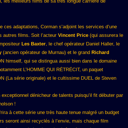
on, les meilleurs films de sa très longue carrière de
e de ces adaptations, Corman s’adjoint les services d’une
 autres films. Soit l’acteur
Vincent Price
(qui assurera le
compositeur
Les Baxter
, le chef opérateur Daniel Haller, le
y
(ancien opérateur de Murnau) et le grand
Richard
imself, qui se distingua aussi bien dans le domaine
doit notamment L’HOMME QUI RÉTRÉCIT, un paquet
La série originale) et le cultissime DUEL de Steven
 exceptionnel dénicheur de talents puisqu’il fit débuter par
holson !
rira à cette série une très haute tenue malgré un budget
rs seront ainsi recyclés à l’envie, mais chaque film