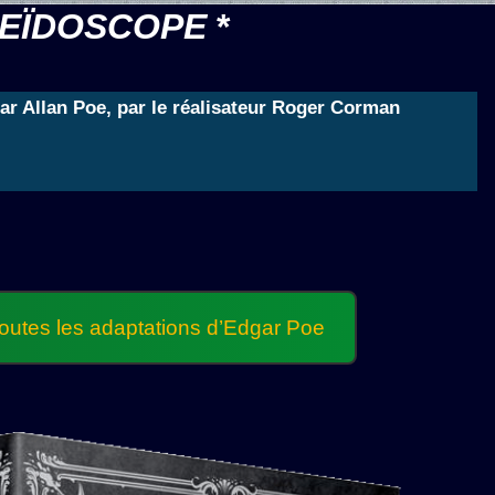
EÏDOSCOPE
*
r Allan Poe, par le réalisateur Roger Corman
r toutes les adaptations d’Edgar Poe