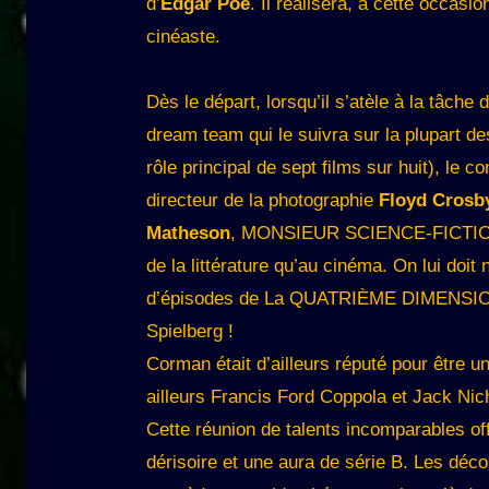
d’
Edgar Poe
. Il réalisera, à cette occasi
cinéaste.
Dès le départ, lorsqu’il s’atèle à la tâch
dream team qui le suivra sur la plupart des
rôle principal de sept films sur huit), le 
directeur de la photographie
Floyd Crosb
Matheson
, MONSIEUR SCIENCE-FICTION h
de la littérature qu’au cinéma. On lui 
d’épisodes de La QUATRIÈME DIMENSION (
Spielberg !
Corman était d’ailleurs réputé pour être un
ailleurs Francis Ford Coppola et Jack Nic
Cette réunion de talents incomparables off
dérisoire et une aura de série B. Les déco