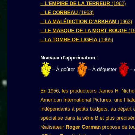
–
L’EMPIRE DE LA TERREUR
(1962)
–
LE CORBEAU
(1963)
–
LA MALÉDICTION D’ARKHAM
(1963)
–
LE MASQUE DE LA MORT ROUGE
(19
–
LA TOMBE DE LIGEIA
(1965)
Niveaux d’appréciation :
– À goûter
– À déguster
– 
En 1956, les producteurs James H. Nichol
American International Pictures, une fili
indépendants à petits budgets, au départ d
spécialise dans la série B et plus précisém
réalisateur
Roger Corman
propose de tou