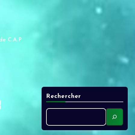
de C.A.P
Rechercher
R