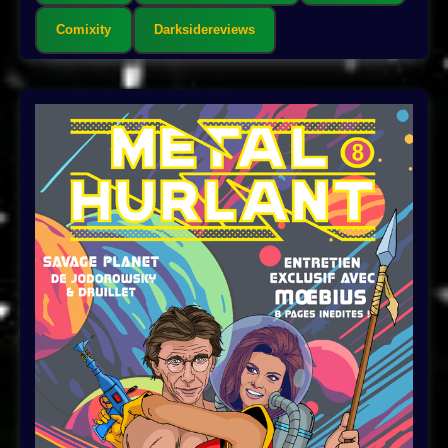
Comixity
Darksidereviews