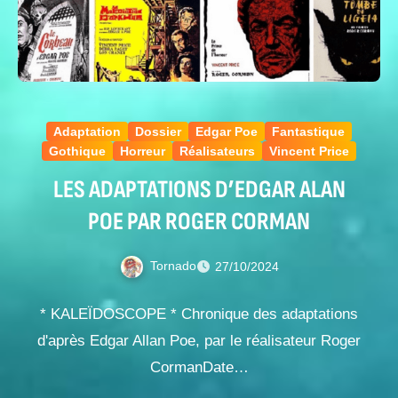
Adaptation
Dossier
Edgar Poe
Fantastique
Gothique
Horreur
Réalisateurs
Vincent Price
LES ADAPTATIONS D’EDGAR ALAN
POE PAR ROGER CORMAN
Tornado
27/10/2024
* KALEÏDOSCOPE * Chronique des adaptations
d'après Edgar Allan Poe, par le réalisateur Roger
CormanDate…