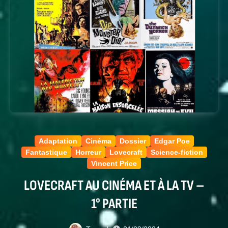
Adaptation
Cinéma
Dossier
Edgar Poe
Fantastique
Horreur
Lovecraft
Science-fiction
Vincent Price
LOVECRAFT AU CINÉMA ET À LA TV –
1° PARTIE