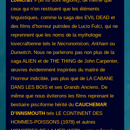
Lovecraft
» (et ils sont légions), de même que
ceux qui n’en restituent que les éléments
linguistiques, comme la saga des EVIL DEAD et
des films d’horreur putrides de Lucio Fulci, qui ne
reprennent que les noms de la mythologie
lovecraftienne tels le
Necronomicon
,
Arkham
ou
Dunwitch
. Nous ne parlerons pas non plus de la
saga ALIEN et de THE THING de John Carpenter,
œuvres évidemment inspirées du maitre de
l’horreur indicible, pas plus que de LA CABANE
DANS LES BOIS et ses
Grands Anciens
. De
même que nous éviterons les films reprenant le
bestiaire pisciforme hérité du
CAUCHEMAR
D’INNSMOUTH
tels LE CONTINENT DES
HOMMES-POISSONS (1978) et autres