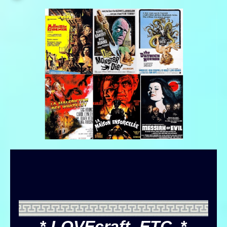
*
LOVEcraft, ETC.
*