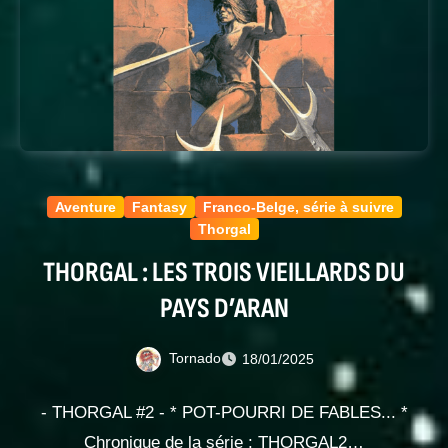
Aventure
Fantasy
Franco-Belge, série à suivre
Thorgal
THORGAL : LES TROIS VIEILLARDS DU
PAYS D’ARAN
Tornado
18/01/2025
- THORGAL #2 - * POT-POURRI DE FABLES... *
Chronique de la série : THORGAL2…