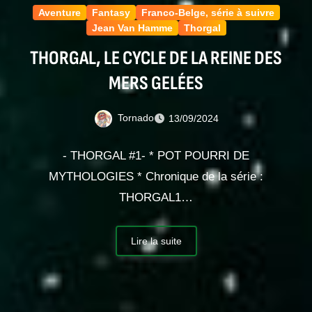
Aventure
Fantasy
Franco-Belge, série à suivre
Jean Van Hamme
Thorgal
THORGAL, LE CYCLE DE LA REINE DES
MERS GELÉES
Tornado
13/09/2024
- THORGAL #1- * POT POURRI DE
MYTHOLOGIES * Chronique de la série :
THORGAL1…
Lire la suite