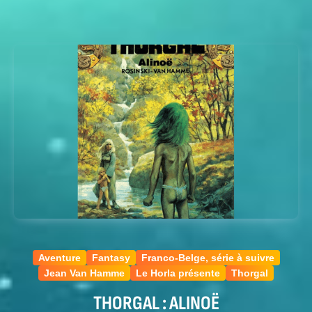
Aventure
Fantasy
Franco-Belge, série à suivre
Jean Van Hamme
Le Horla présente
Thorgal
THORGAL : ALINOË