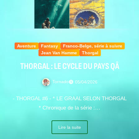
Aventure
Fantasy
Franco-Belge, série à suivre
Jean Van Hamme
Thorgal
THORGAL : LE CYCLE DU PAYS QÂ
Tornado
05/04/2026
- THORGAL #6 - * LE GRAAL SELON THORGAL
* Chronique de la série :…
Lire la suite