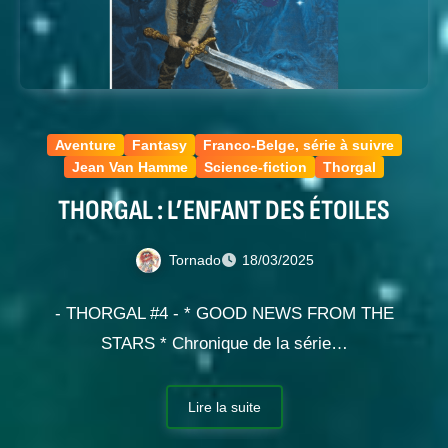
Aventure
Fantasy
Franco-Belge, série à suivre
Jean Van Hamme
Science-fiction
Thorgal
THORGAL : L’ENFANT DES ÉTOILES
Tornado
18/03/2025
- THORGAL #4 - * GOOD NEWS FROM THE
STARS * Chronique de la série…
Lire la suite